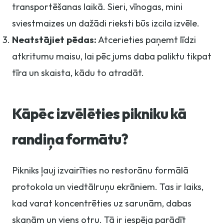
transportēšanas laikā. Sieri, vīnogas, mini
sviestmaizes un dažādi rieksti būs izcila izvēle.
Neatstājiet pēdas:
Atcerieties paņemt līdzi
atkritumu maisu, lai pēc jums daba paliktu tikpat
tīra un skaista, kādu to atradāt.
Kāpēc izvēlēties pikniku kā
randiņa formātu?
Pikniks ļauj izvairīties no restorānu formālā
protokola un viedtālruņu ekrāniem. Tas ir laiks,
kad varat koncentrēties uz sarunām, dabas
skaņām un viens otru. Tā ir iespēja parādīt