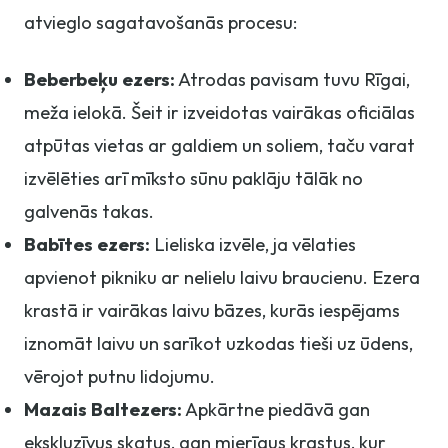
atvieglo sagatavošanās procesu:
Beberbeķu ezers:
Atrodas pavisam tuvu Rīgai,
meža ielokā. Šeit ir izveidotas vairākas oficiālas
atpūtas vietas ar galdiem un soliem, taču varat
izvēlēties arī mīksto sūnu paklāju tālāk no
galvenās takas.
Babītes ezers:
Lieliska izvēle, ja vēlaties
apvienot pikniku ar nelielu laivu braucienu. Ezera
krastā ir vairākas laivu bāzes, kurās iespējams
iznomāt laivu un sarīkot uzkodas tieši uz ūdens,
vērojot putnu lidojumu.
Mazais Baltezers:
Apkārtne piedāvā gan
ekskluzīvus skatus, gan mierīgus krastus, kur