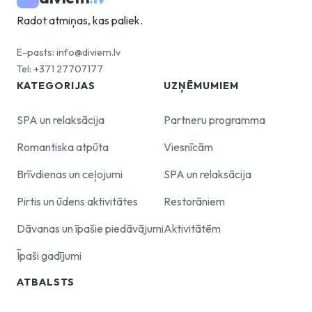
Radot atmiņas, kas paliek.
E-pasts: info@diviem.lv
Tel: +371 27707177
KATEGORIJAS
UZŅĒMUMIEM
SPA un relaksācija
Partneru programma
Romantiska atpūta
Viesnīcām
Brīvdienas un ceļojumi
SPA un relaksācija
Pirtis un ūdens aktivitātes
Restorāniem
Dāvanas un īpašie piedāvājumi
Aktivitātēm
Īpaši gadījumi
ATBALSTS