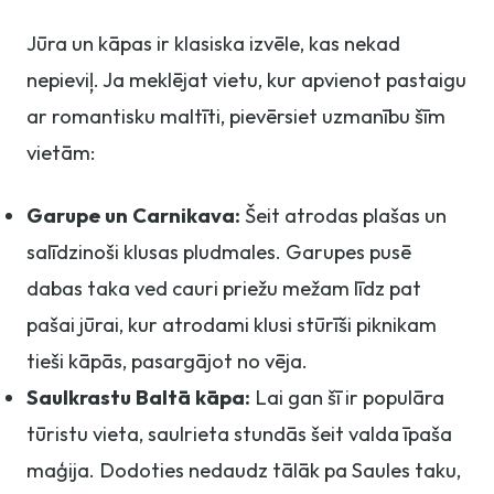
Jūra un kāpas ir klasiska izvēle, kas nekad
nepieviļ. Ja meklējat vietu, kur apvienot pastaigu
ar romantisku maltīti, pievērsiet uzmanību šīm
vietām:
Garupe un Carnikava:
Šeit atrodas plašas un
salīdzinoši klusas pludmales. Garupes pusē
dabas taka ved cauri priežu mežam līdz pat
pašai jūrai, kur atrodami klusi stūrīši piknikam
tieši kāpās, pasargājot no vēja.
Saulkrastu Baltā kāpa:
Lai gan šī ir populāra
tūristu vieta, saulrieta stundās šeit valda īpaša
maģija. Dodoties nedaudz tālāk pa Saules taku,