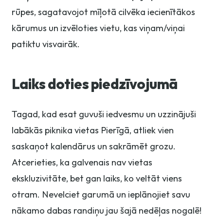
rūpes, sagatavojot mīļotā cilvēka iecienītākos
kārumus un izvēloties vietu, kas viņam/viņai
patiktu visvairāk.
Laiks doties piedzīvojumā
Tagad, kad esat guvuši iedvesmu un uzzinājuši
labākās piknika vietas Pierīgā, atliek vien
saskaņot kalendārus un sakrāmēt grozu.
Atcerieties, ka galvenais nav vietas
ekskluzivitāte, bet gan laiks, ko veltāt viens
otram. Nevelciet garumā un ieplānojiet savu
nākamo dabas randiņu jau šajā nedēļas nogalē!