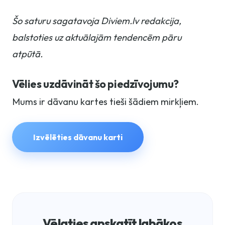
Šo saturu sagatavoja Diviem.lv redakcija,
balstoties uz aktuālajām tendencēm pāru
atpūtā.
Vēlies uzdāvināt šo piedzīvojumu?
Mums ir dāvanu kartes tieši šādiem mirkļiem.
Izvēlēties dāvanu karti
Vēlaties apskatīt labākos