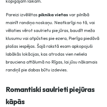
kopīgajam laikam.
Pareizi izvēlētas
piknika vietas
var pilnībā
mainīt randiņa noskaņu. Neatkarīgi no tā, vai
vēlaties vērot saulrietu pie jūras, baudīt meža
klusumu vai atpūsties pie ezera, Pierīga piedāvā
plašas iespējas. Šajā rakstā esam apkopojuši
labākās lokācijas, kas atrodas vien neliela
brauciena attālumā no Rīgas, lai jūsu nākamais
randiņš pie dabas būtu izdevies.
Romantiski saulrieti piejūras
kāpās