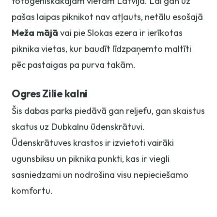
fotogēniskākajām vietām Latvijā. Lai gan uz
pašas laipas piknikot nav atļauts, netālu esošajā
Meža mājā
vai pie Slokas ezera ir ierīkotas
piknika vietas, kur baudīt līdzpaņemto maltīti
pēc pastaigas pa purva takām.
Ogres Zilie kalni
Šis dabas parks piedāvā gan reljefu, gan skaistus
skatus uz Dubkalnu ūdenskrātuvi.
Ūdenskrātuves krastos ir izvietoti vairāki
ugunsbiksu un piknika punkti, kas ir viegli
sasniedzami un nodrošina visu nepieciešamo
komfortu.