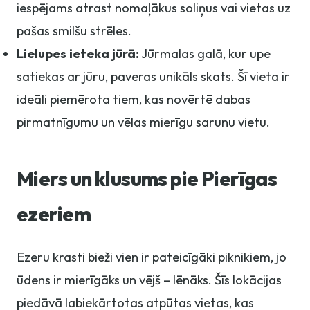
iespējams atrast nomaļākus soliņus vai vietas uz
pašas smilšu strēles.
Lielupes ieteka jūrā:
Jūrmalas galā, kur upe
satiekas ar jūru, paveras unikāls skats. Šī vieta ir
ideāli piemērota tiem, kas novērtē dabas
pirmatnīgumu un vēlas mierīgu sarunu vietu.
Miers un klusums pie Pierīgas
ezeriem
Ezeru krasti bieži vien ir pateicīgāki piknikiem, jo
ūdens ir mierīgāks un vējš – lēnāks. Šīs lokācijas
piedāvā labiekārtotas atpūtas vietas, kas