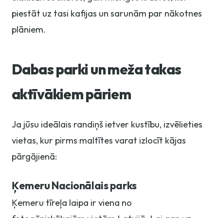
piestāt uz tasi kafijas un sarunām par nākotnes
plāniem.
Dabas parki un meža takas
aktīvākiem pāriem
Ja jūsu ideālais randiņš ietver kustību, izvēlieties
vietas, kur pirms maltītes varat izlocīt kājas
pārgājienā:
Ķemeru Nacionālais parks
Ķemeru tīreļa laipa ir viena no