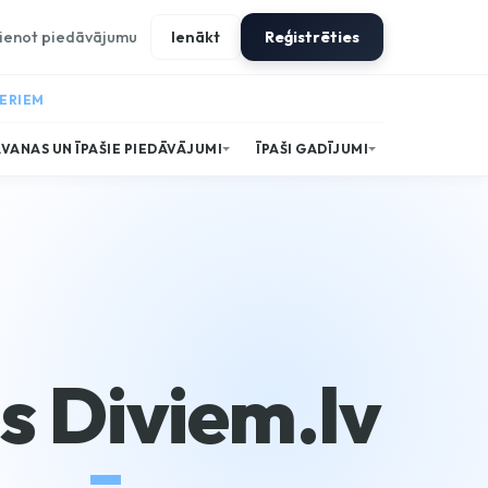
ienot piedāvājumu
Ienākt
Reģistrēties
NERIEM
VANAS UN ĪPAŠIE PIEDĀVĀJUMI
ĪPAŠI GADĪJUMI
s Diviem.lv