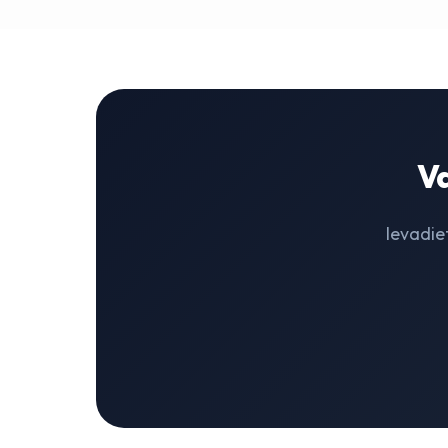
Va
Ievadie