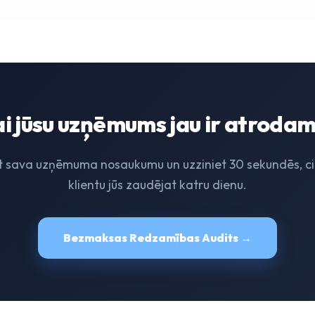
i jūsu uzņēmums jau ir atroda
t sava uzņēmuma nosaukumu un uzziniet 30 sekundēs, c
klientu jūs zaudējat katru dienu.
Bezmaksas Redzamības Audits →