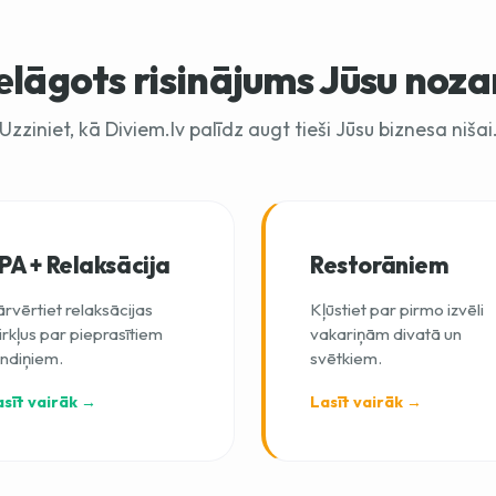
elāgots risinājums Jūsu noza
Uzziniet, kā Diviem.lv palīdz augt tieši Jūsu biznesa nišai
PA + Relaksācija
Restorāniem
rvērtiet relaksācijas
Kļūstiet par pirmo izvēli
rkļus par pieprasītiem
vakariņām divatā un
andiņiem.
svētkiem.
asīt vairāk →
Lasīt vairāk →