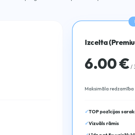
Izcelta (Premiu
6.00 €
/ 
Maksimāla redzamība 
✓
TOP pozīcijas sarak
✓
Vizuāls rāmis