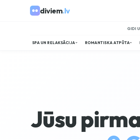
diviem
.lv
GIDI 
SPA UN RELAKSĀCIJA
ROMANTISKA ATPŪTA
Jūsu pirma