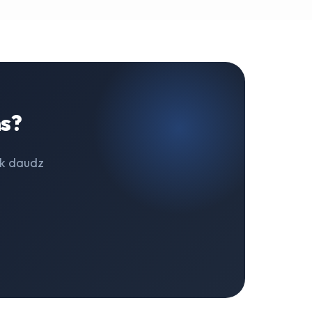
ms?
ik daudz