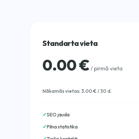
Standarta vieta
0.00 €
/ pirmā vieta
Nākamās vietas: 3.00 € / 30 d.
✓
SEO jauda
✓
Pilna statistika
✓
Tiešie kontakti