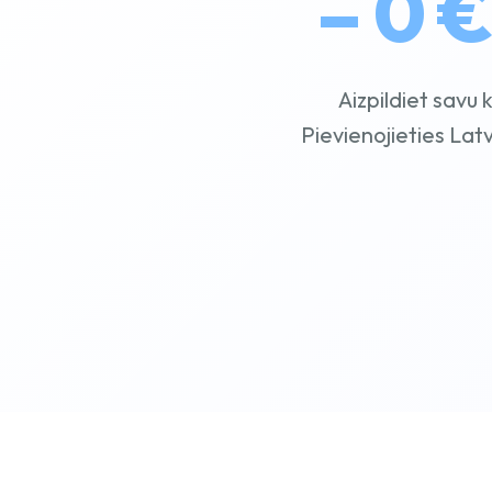
– 0 
Aizpildiet savu
Pievienojieties Lat