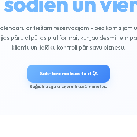
€ šodien un vie
 kalendāru ar tiešām rezervācijām – bez komisijām 
vijas pāru atpūtas platformai, kur jau desmitiem pa
klientu un lielāku kontroli pār savu biznesu.
Sākt bez maksas tūlīt 🚀
Reģistrācija aizņem tikai 2 minūtes.