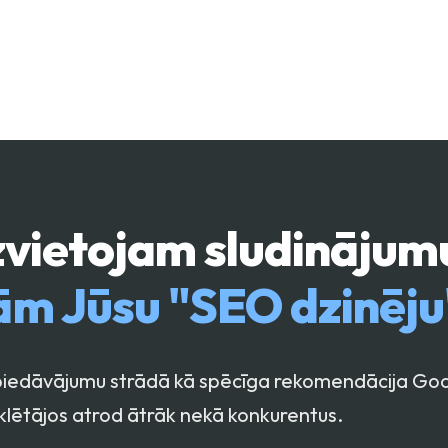
izvietojam sludinājum
ām Jūsu "SEO dzinēju
u piedāvājumu strādā kā spēcīga rekomendācija Goo
lētājos atrod ātrāk nekā konkurentus.