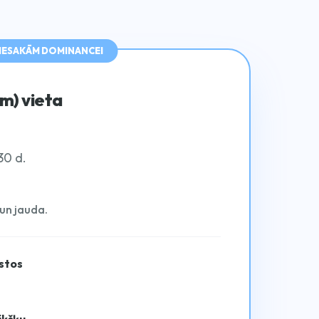
IESAKĀM DOMINANCEI
m) vieta
30 d.
un jauda.
stos