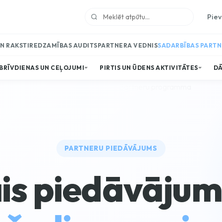
Piev
UN RAKSTI
REDZAMĪBAS AUDITS
PARTNERA VEDNIS
SADARBĪBAS PART
BRĪVDIENAS UN CEĻOJUMI
PIRTIS UN ŪDENS AKTIVITĀTES
DĀ
PARTNERU PIEDĀVĀJUMS
is piedāvājum