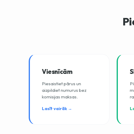
Pi
Viesnīcām
S
Piesaistiet pārus un
Pā
aizpildiet numurus bez
mi
komisijas maksas.
r
Lasīt vairāk →
L