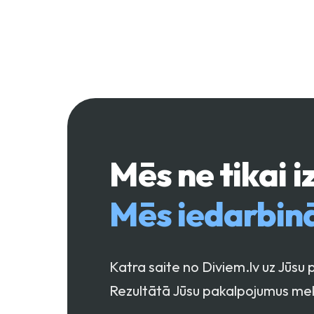
Mēs ne tikai 
Mēs iedarbin
Katra saite no Diviem.lv uz Jūs
Rezultātā Jūsu pakalpojumus mek