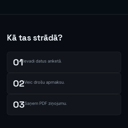
Kā tas strādā?
01
Ievadi datus anketā.
02
Veic drošu apmaksu.
03
Saņem PDF ziņojumu.