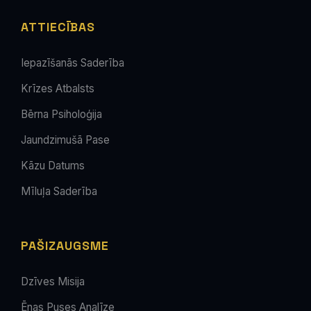
ATTIECĪBAS
Iepazīšanās Saderība
Krīzes Atbalsts
Bērna Psiholoģija
Jaundzimušā Pase
Kāzu Datums
Mīluļa Saderība
PAŠIZAUGSME
Dzīves Misija
Ēnas Puses Analīze