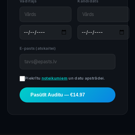
Vadītājs
Kandidāts
E-pasts (atskaitei)
Piekrītu
noteikumiem
un datu apstrādei.
Pasūtīt Auditu — €14.97