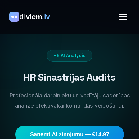
diviem
.lv
HR AI Analysis
HR Sinastrijas Audits
Profesionāla darbinieku un vadītāju saderības
analīze efektīvākai komandas veidošanai.
Saņemt AI ziņojumu — €14.97